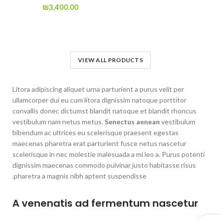
₪
3,400.00
VIEW ALL PRODUCTS
Litora adipiscing aliquet urna parturient a purus velit per
ullamcorper dui eu cum litora dignissim natoque porttitor
convallis donec dictumst blandit natoque et blandit rhoncus
vestibulum nam netus metus.
Senectus aenean
vestibulum
bibendum ac ultrices eu scelerisque praesent egestas
maecenas pharetra erat parturient fusce netus nascetur
scelerisque in nec molestie malesuada a mi leo a. Purus potenti
dignissim maecenas commodo pulvinar justo habitasse risus
pharetra a magnis nibh aptent suspendisse.
A venenatis ad fermentum nascetur