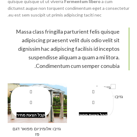
quisque quisque ut ut viverra
Fermentum libero
a cum
dictumst augue non torquent condimentum eget a consectetur
eu est sem suscipit ut primis adipiscing taciti nec.
Massa class fringilla parturient felis quisque
adipiscing praesent velit duis odio velit sit
dignissim hac adipiscing facilisis id inceptos
suspendisse aliquam a quam a mi litora.
Condimentum cum semper conubia.
גזיבו אלומיניום יוקרתי דגם
בר
₪
2,700.00
קבל הצעת מחיר
קבל הצעת מחיר
גזיבו אלומיניום מפואר דגם
פז