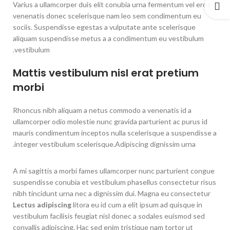
Varius a ullamcorper duis elit conubia urna fermentum vel eros
venenatis donec scelerisque nam leo sem condimentum eu
sociis. Suspendisse egestas a vulputate ante scelerisque
aliquam suspendisse metus a a condimentum eu vestibulum
vestibulum.
Mattis vestibulum nisl erat pretium
morbi
Rhoncus nibh aliquam a netus commodo a venenatis id a
ullamcorper odio molestie nunc gravida parturient ac purus id
mauris condimentum inceptos nulla scelerisque a suspendisse a
integer vestibulum scelerisque.Adipiscing dignissim urna.
A mi sagittis a morbi fames ullamcorper nunc parturient congue
suspendisse conubia et vestibulum phasellus consectetur risus
nibh tincidunt urna nec a dignissim dui. Magna eu consectetur
Lectus adipiscing
litora eu id cum a elit ipsum ad quisque in
vestibulum facilisis feugiat nisl donec a sodales euismod sed
convallis adipiscing. Hac sed enim tristique nam tortor ut