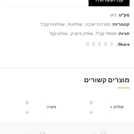
קבל הצעת מחיר
מק"ט:
sh1
קטגוריות:
מערכות ישיבה
,
שולחנות
,
שולחנות קק"ל
תגיות:
ספסלי קק"ל
,
שולחן פיקניק
,
שולחן קקל
Share
מוצרים קשורים
שולחן עץ + ספסל דגם 204
מערכת ישיבה דגם גלעד
קבל הצעת מחיר
קבל הצעת מחיר