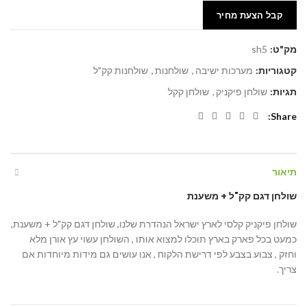
קבל הצעת מחיר
מק"ט:
sh5
קטגוריות:
מערכות ישיבה
,
שולחנות
,
שולחנות קק"ל
תגיות:
שולחן פיקניק
,
שולחן קקל
Share
תיאור
שולחן דגם קק"ל + משענת
שולחן פיקניק קלסי לארץ ישראל הנהדרת שלנו, שולחן דגם קק"ל + משענת,
כמעט בכל פארק בארץ תוכלו למצוא אותו , השולחן עשוי עץ אורן מלא
וחזק , צבוע בצבע לפי דרישת הלקוח , אנו עושים גם מידות מיוחדות אם
צריך.