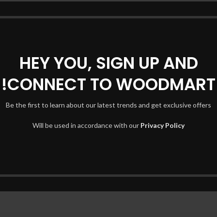
 parturient scelerisque nibh lectus.
 in a a a purus lectus faucibus
ondimentum a et ullamcorper dictumst
turient scelerisque vestibulum amet
HEY YOU, SIGN UP AND
CONNECT TO WOODMART!
Be the first to learn about our latest trends and get exclusive offers
Will be used in accordance with our
Privacy Policy
מערכת ישיבה דגם קול
מערכת ישיבה דגם מנהטן
₪
6,390.00
קבל הצעת מחיר
קבל הצ