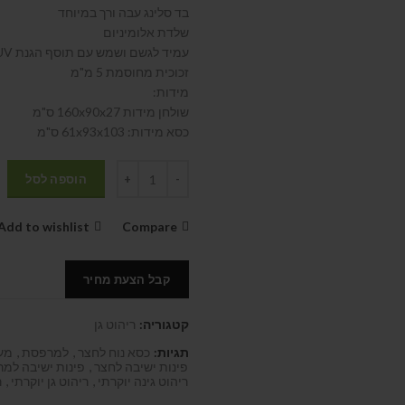
בד סלינג עבה ורך במיוחד
שלדת אלומיניום
עמיד לגשם ושמש עם תוסף הגנת UV
זכוכית מחוסמת 5 מ"מ
מידות:
שולחן מידות 160x90x27 ס"מ
כסא מידות: 61x93x103 ס"מ
הוספה לסל
Add to wishlist
Compare
קבל הצעת מחיר
קטגוריה:
ריהוט גן
תגיות:
כסא נוח לחצר
,
למרפסת
,
מער
פינות ישיבה לחצר
,
פינות ישיבה למ
ריהוט גינה יוקרתי
,
ריהוט גן יוקרתי
,
ר