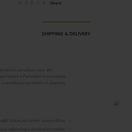
Share
SHIPPING & DELIVERY
rturient penatibus nunc dui
parturient a.Parturient in parturient
 a vestibulum hendrerit et pharetra
allis bulum parturient suspendisse.
que adipiscing a vestibulum hendre.