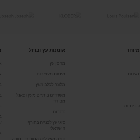
מיוחד
אומנות עץ וברזל
מ
מחסן עץ
א
 גינות
מיטות מעוצבות
א
מלונה לכלב מעץ
ב
משרדים ביתיים מעץ ופאנל
ב
מבודד
 ביתיות
ב
נדנדות
ב
סוגי עץ לבנייה בחורף
ע
הישראלי
ג
סוכה מעץ לחג הסוכות – סוכה