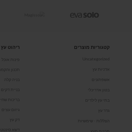
קטגוריות מוצרים
ריהוט עץ 
Uncategorized
פינות אוכל
אדניות עץ
תכנון והקמת
אשפתונים
בניה קלה
בניית דקים
בטון אדריכלי
בריכות שחיה
בתי עץ לילדים
גיזום עצים
גדר עץ
דק עץ
הצללות - שימשיות
דשא סינטטי
מבנים מעץ