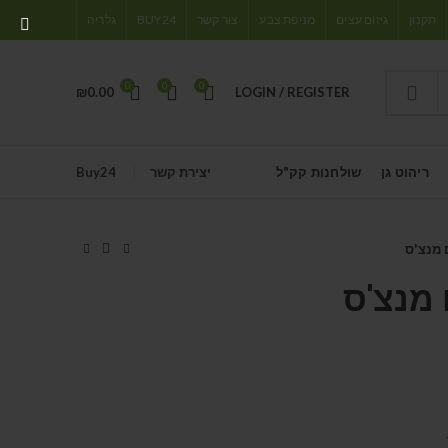
תקנון
גיזום עצים
מניפת צבע
צור קשר
BUY24
גלריה
0
0
0
₪
0.00
LOGIN / REGISTER
ריהוט גן
שולחנות קק"ל
יצירת קשר
Buy24
 מנצ'ס
 מנצ'ס