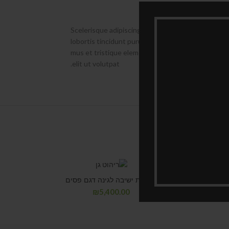
Diam parturient dictumst
Scelerisque adipiscing bibendum sem vestibulum et
lobortis tincidunt purus lectus nisl class eros.C
mus et tristique elementum nam inceptos hac par
elit ut volutpat.
מערכת ישיבה לגינה דגם פסים
₪
5,400.00
עת מחיר
קבל הצעת מחיר