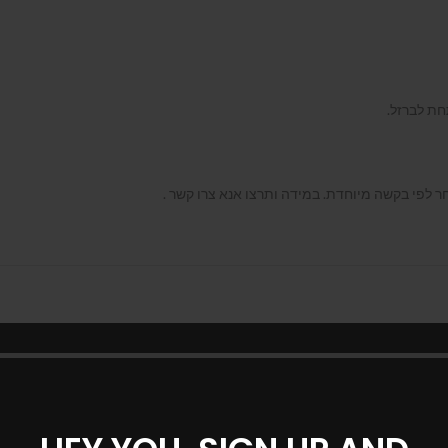
חת לברזל.
לפי בקשה מיוחדת. במידה ותרצו אנא צרו קשר .
ספסל דגם אדיר
ספסל דגם איקליפטוס 1