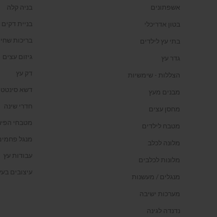
אשפתונים
בניה קלה
בניית דקים
בטון אדריכלי
בריכות שחיה
בתי עץ לילדים
גיזום עצים
גדר עץ
דק עץ
הצללות - שימשיות
דשא סינטטי
מבנים מעץ
חדרי שינה
מחסן עצים
מטבחי הפינ
מטבח לילדים
מנגל פחמים
מלונה לכלב
עבודות עץ
מלונות לכלבים
עיצובים בעץ
מנגלים / מעשנות
מערכות ישיבה
נדנדה לגינה