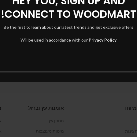
HEY YOU, SIGN UP AND
CONNECT TO WOODMART!
קבל הצעת מחיר
קבל הצ
Be the first to learn about our latest trends and get exclusive offers
Will be used in accordance with our
Privacy Policy
מיוחד
אומנות עץ וברזל
מ
מחסן עץ
א
 גינות
מיטות מעוצבות
א