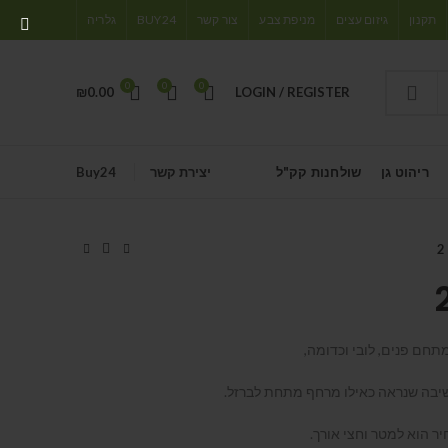
תקנון
גיזום עצים
מניפת צבע
צור קשר
BUY24
גלריה
0
0
0
₪
0.00
LOGIN / REGISTER
ריהוט גן
שולחנות קק"ל
יצירת קשר
Buy24
שיבה שנראה כאילו מרחף מתחת לברזל.
ר הוא למטר וחצי אורך.