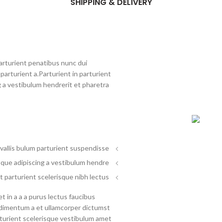
SHIPPING & DELIVERY
rturient penatibus nunc dui
parturient a.Parturient in parturient
 a vestibulum hendrerit et pharetra
allis bulum parturient suspendisse.
que adipiscing a vestibulum hendre.
 parturient scelerisque nibh lectus.
 in a a a purus lectus faucibus
ondimentum a et ullamcorper dictumst
turient scelerisque vestibulum amet