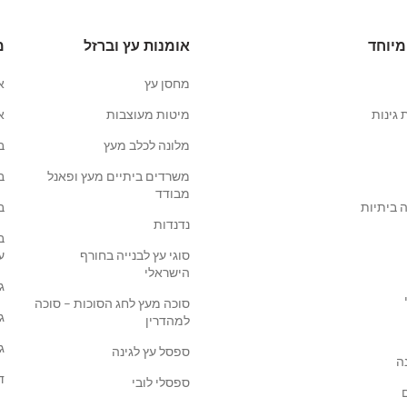
מיוחד
אומנות עץ וברזל
מ
מחסן עץ
א
 גינות
מיטות מעוצבות
א
מלונה לכלב מעץ
ב
משרדים ביתיים מעץ ופאנל
ב
מבודד
 ביתיות
ב
נדנדות
ב
סוגי עץ לבנייה בחורף
ע
הישראלי
ג
סוכה מעץ לחג הסוכות – סוכה
ג
למהדרין
ג
ספסל עץ לגינה
ה
ד
ספסלי לובי