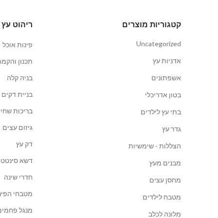
קטגוריות מוצרים
ריהוט עץ 
Uncategorized
פינות אוכל
אדניות עץ
תכנון והקמת
אשפתונים
בניה קלה
בניית דקים
בטון אדריכלי
בריכות שחיה
בתי עץ לילדים
גיזום עצים
גדר עץ
דק עץ
הצללות - שימשיות
דשא סינטטי
מבנים מעץ
חדרי שינה
מחסן עצים
מטבחי הפינ
מטבח לילדים
מנגל פחמים
מלונה לכלב