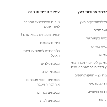
בחר עבודות בעץ
עיצוב הבית והגינה
יך לבחור דקים מעץ
טיפים לשמירה על המטבח
לאורך שנים
שפתונים
יבואני מטבחים כיבוא, טרנד?
ניית בקתות עץ
כיורים למטבח
ניית בתי עץ
כל הדרכים לשמור על פינת
תי עץ
האוכל
תי עץ לילדים – מבחר בתי
מטבח לילדים
ץ לילדים בהתאמה אישית
מטבחי יוקרה
גות עץ – התקנת רעפים
מטבחים – סוגי מטבחים –
דר לגינה מעץ
איך לבחור מטבח
דרות וחיפויים
מטבחים כפריים
לתות
מטבחים לבית