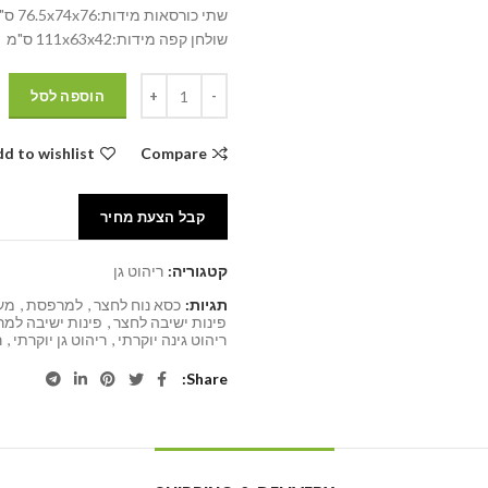
שתי כורסאות מידות:76.5x74x76 ס"מ
שולחן קפה מידות:111x63x42 ס"מ
הוספה לסל
d to wishlist
Compare
קבל הצעת מחיר
קטגוריה:
ריהוט גן
תגיות:
כסא נוח לחצר
,
למרפסת
,
מער
פינות ישיבה לחצר
,
פינות ישיבה למ
ריהוט גינה יוקרתי
,
ריהוט גן יוקרתי
,
ר
Share