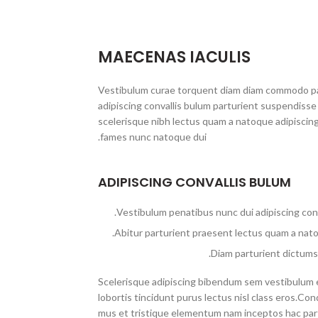
MAECENAS IACULIS
Vestibulum curae torquent diam diam commodo pa
adipiscing convallis bulum parturient suspendisse 
scelerisque nibh lectus quam a natoque adipiscing
fames nunc natoque dui.
ADIPISCING CONVALLIS BULUM
Vestibulum penatibus nunc dui adipiscing conv
Abitur parturient praesent lectus quam a nato
Diam parturient dictumst
Scelerisque adipiscing bibendum sem vestibulum et
lobortis tincidunt purus lectus nisl class eros.C
mus et tristique elementum nam inceptos hac par