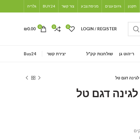
תקנון
גיזום עצים
מניפת צבע
צור קשר
BUY24
גלריה
0
0
0
₪
0.00
LOGIN / REGISTER
ריהוט גן
שולחנות קק"ל
יצירת קשר
Buy24
לגינה דגם טל
גינה דגם טל
ים