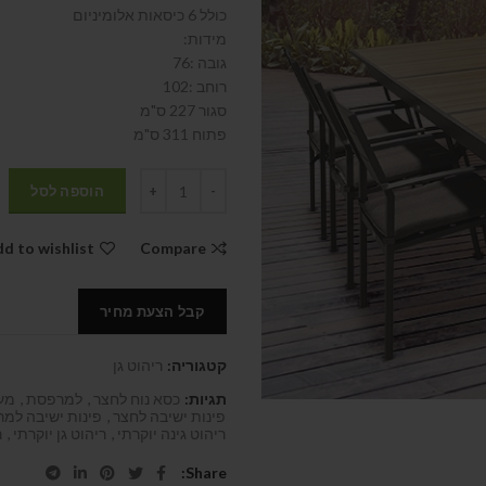
כולל 6 כיסאות אלומיניום
מידות:
גובה :76
רוחב :102
סגור 227 ס"מ
פתוח 311 ס"מ
הוספה לסל
d to wishlist
Compare
קבל הצעת מחיר
קטגוריה:
ריהוט גן
תגיות:
כסא נוח לחצר
,
למרפסת
,
מער
פינות ישיבה לחצר
,
פינות ישיבה למ
ריהוט גינה יוקרתי
,
ריהוט גן יוקרתי
,
ר
Share