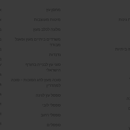
מחסן עץ
א
 גינות
מיטות מעוצבות
א
מלונה לכלב מעץ
ב
משרדים ביתיים מעץ ופאנל
ב
מבודד
 ביתיות
ב
נדנדות
ב
סוגי עץ לבנייה בחורף
ע
הישראלי
ג
סוכה מעץ לחג הסוכות – סוכה
ג
למהדרין
ג
ספסל עץ לגינה
ה
ד
ספסלי לובי
ד
ספסלי רחוב
ד
ספסלים