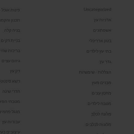
Uncategorized
פינות אוכל
אדניות עץ
תכנון והקמת
אשפתונים
בניה קלה
בניית דקים
בטון אדריכלי
בריכות שחיה
בתי עץ לילדים
גיזום עצים
גדר עץ
דק עץ
הצללות - שימשיות
דשא סינטטי
מבנים מעץ
חדרי שינה
מחסן עצים
מטבחי הפינ
מטבח לילדים
מנגל פחמים
מלונה לכלב
עבודות עץ
מלונות לכלבים
עיצובים בעץ