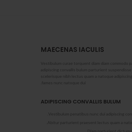
MAECENAS IACULIS
Vestibulum curae torquent diam diam commodo pa
adipiscing convallis bulum parturient suspendisse 
scelerisque nibh lectus quam a natoque adipiscing
fames nunc natoque dui.
ADIPISCING CONVALLIS BULUM
Vestibulum penatibus nunc dui adipiscing conv
Abitur parturient praesent lectus quam a nato
Diam parturient dictumst