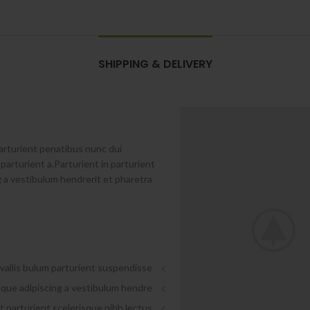
SHIPPING & DELIVERY
rturient penatibus nunc dui
parturient a.Parturient in parturient
 a vestibulum hendrerit et pharetra
allis bulum parturient suspendisse.
que adipiscing a vestibulum hendre.
 parturient scelerisque nibh lectus.