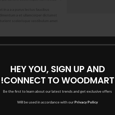
 in a a a purus lectus faucibus
ondimentum a et ullamcorper dictumst
turient scelerisque vestibulum amet
HEY YOU, SIGN UP AND
CONNECT TO WOODMART!
Be the first to learn about our latest trends and get exclusive offers
Will be used in accordance with our
Privacy Policy
קבל הצעת מחיר
קבל הצ