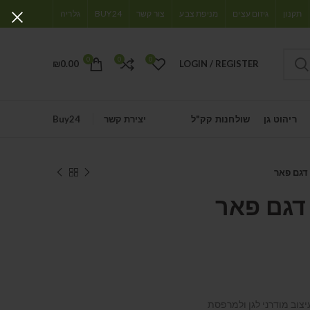
תקנון
גיזום עצים
מניפת צבע
צור קשר
BUY24
גלריה
0
0
0
₪
0.00
LOGIN / REGISTER
ריהוט גן
שולחנות קק"ל
יצירת קשר
Buy24
דגם פאר
דגם פאר
יצוב מודרני לגן ולמרפסת