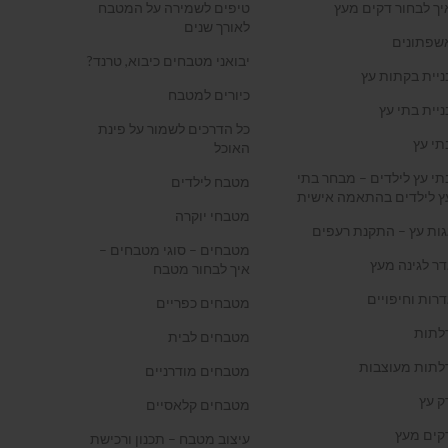
יך לבחור דקים מעץ
טיפים לשמירה על המטבח
לאורך שנים
שפתונים
יבואני מטבחים כיבוא, טרנד?
ניית בקתות עץ
כיורים למטבח
ניית בתי עץ
כל הדרכים לשמור על פינת
תי עץ
האוכל
תי עץ לילדים – מבחר בתי
מטבח לילדים
ץ לילדים בהתאמה אישית
מטבחי יוקרה
גות עץ – התקנת רעפים
מטבחים – סוגי מטבחים –
דר לגינה מעץ
איך לבחור מטבח
דרות וחיפויים
מטבחים כפריים
לתות
מטבחים לבית
לתות מעוצבות
מטבחים מודרניים
ק עץ
מטבחים קלאסיים
קים מעץ
עיצוב מטבח – תכנון ורכישת