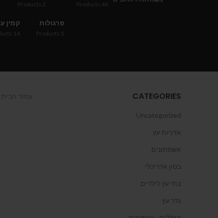
Products
2
Products
46
פרגולות
קמין ע
ducts
14
Products
5
CATEGORIES
עמוד הבית
Uncategorized
אדניות עץ
אשפתונים
בטון אדריכלי
בתי עץ לילדים
גדר עץ
הצללות - שימשיות