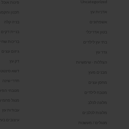
Uncategorized
פינות אוכל
אדניות עץ
תכנון והקמת
אשפתונים
בניה קלה
בניית דקים
בטון אדריכלי
בריכות שחיה
בתי עץ לילדים
גיזום עצים
גדר עץ
דק עץ
הצללות - שימשיות
דשא סינטטי
מבנים מעץ
חדרי שינה
מחסן עצים
מטבחי הפינ
מטבח לילדים
מנגל פחמים
מלונה לכלב
עבודות עץ
מלונות לכלבים
עיצובים בעץ
מנגלים / מעשנות