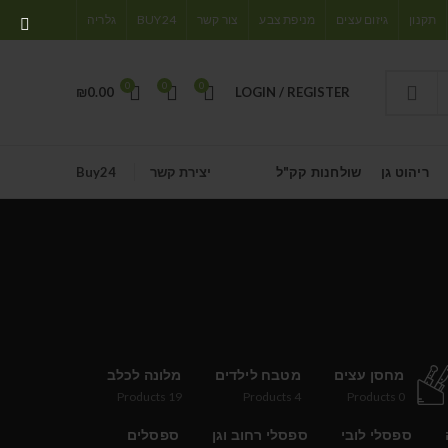
תקנון
גיזום עצים
מניפת צבע
צור קשר
BUY24
גלריה
0
0
0
₪
0.00
LOGIN / REGISTER
ריהוט גן
שולחנות קק"ל
יצירת קשר
Buy24
מחסן עצים
מטבח לילדים
מלונה לכלב
Products
19
Products
4
Products
0
ספסלי לובי
ספסלי רחוב וגן
ספסלים