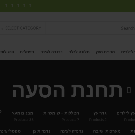
SELECT CATEGORY
 לילדים
מבנים מעץ
מלונה לכלב
נדנדה לגינה
ספסלים
פרגולות
תחנת הסעה
ץ לילדים
גדר עץ
הצללות – שימשיות
מבנים מעץ
Products
38
Products
7
Products
5
Produ
ות
מערכות ישיבה
נדנדה לגינה
נדנדות גן
ספסלי גינה