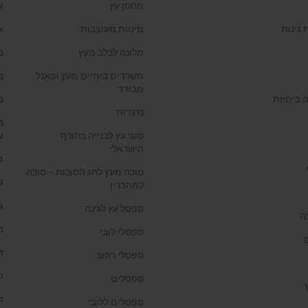
מחסן עץ
א
 גינות
מיטות מעוצבות
א
מלונה לכלב מעץ
ב
משרדים ביתיים מעץ ופאנל
ב
מבודד
 ביתיות
ב
נדנדות
ב
סוגי עץ לבנייה בחורף
ע
הישראלי
ג
סוכה מעץ לחג הסוכות – סוכה
ג
למהדרין
ג
ספסל עץ לגינה
ה
ד
ספסלי לובי
ד
ספסלי רחוב
ד
ספסלים
ד
ספסלים ללובי