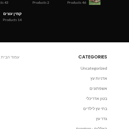
cts
43
Products
2
Products
46
קמין עצים
Products
14
CATEGORIES
עמוד הבית
Uncategorized
אדניות עץ
אשפתונים
בטון אדריכלי
בתי עץ לילדים
גדר עץ
הצללות - שימשיות