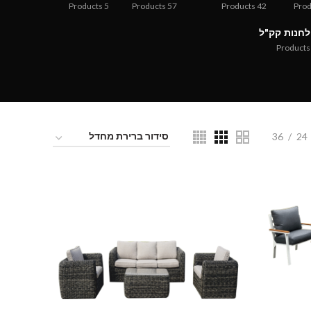
Products
5
Products
57
Products
42
Prod
חנות קק"ל
Products
36
24