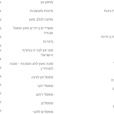
מחסן עץ
א
 גינות
מיטות מעוצבות
א
מלונה לכלב מעץ
ב
משרדים ביתיים מעץ ופאנל
ב
מבודד
 ביתיות
ב
נדנדות
ב
סוגי עץ לבנייה בחורף
ע
הישראלי
ג
סוכה מעץ לחג הסוכות – סוכה
ג
למהדרין
ג
ספסל עץ לגינה
ה
ד
ספסלי לובי
ד
ספסלי רחוב
ד
ספסלים
ד
ספסלים ללובי