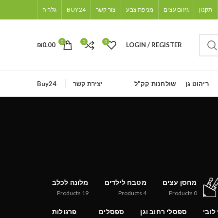
תקנון
גיזום עצים
מניפת צבע
צור קשר
BUY24
גלריה
0
0
0
₪
0.00
LOGIN / REGISTER
ריהוט גן
שולחנות קק"ל
יצירת קשר
Buy24
מחסן עצים
מטבח לילדים
מלונה לכלב
Products
19
Products
4
Products
0
לובי
ספסלי רחוב וגן
ספסלים
פרגולות