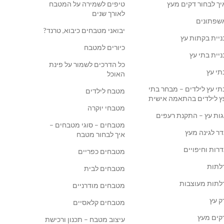
יך לבחור דקים מעץ
טיפים לשמירה על המטבח
לאורך שנים
שפתונים
יבואני מטבחים כיבוא, טרנד?
ניית בקתות עץ
כיורים למטבח
ניית בתי עץ
כל הדרכים לשמור על פינת
תי עץ
האוכל
תי עץ לילדים – מבחר בתי
מטבח לילדים
ץ לילדים בהתאמה אישית
מטבחי יוקרה
גות עץ – התקנת רעפים
מטבחים – סוגי מטבחים –
דר לגינה מעץ
איך לבחור מטבח
דרות וחיפויים
מטבחים כפריים
לתות
מטבחים לבית
לתות מעוצבות
מטבחים מודרניים
ק עץ
מטבחים קלאסיים
קים מעץ
עיצוב מטבח – תכנון ורכישת