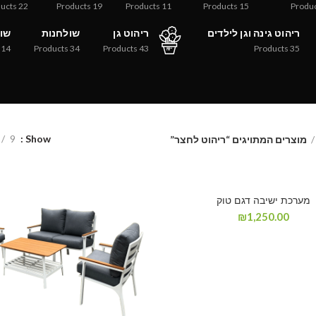
ucts
22
Products
19
Products
11
Products
15
Produ
ריהוט גינה וגן לילדים
ריהוט גן
שולחנות
שול
14
Products
34
Products
43
Products
35
9
Show
מוצרים המתויגים “ריהוט לחצר”
מערכת ישיבה דגם טוק
₪
1,250.00