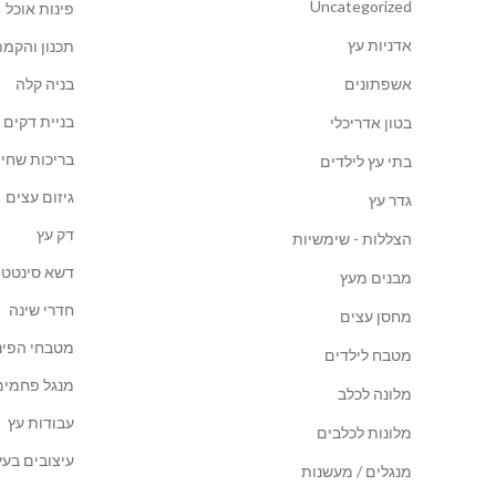
Uncategorized
פינות אוכל
אדניות עץ
תכנון והקמת
אשפתונים
בניה קלה
בניית דקים
בטון אדריכלי
בריכות שחיה
בתי עץ לילדים
גיזום עצים
גדר עץ
דק עץ
הצללות - שימשיות
דשא סינטטי
מבנים מעץ
חדרי שינה
מחסן עצים
מטבחי הפינ
מטבח לילדים
מנגל פחמים
מלונה לכלב
עבודות עץ
מלונות לכלבים
עיצובים בעץ
מנגלים / מעשנות