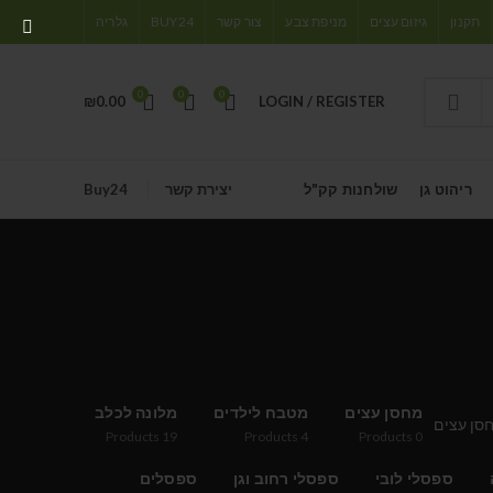
תקנון
גיזום עצים
מניפת צבע
צור קשר
BUY24
גלריה
0
0
0
₪
0.00
LOGIN / REGISTER
ריהוט גן
שולחנות קק"ל
יצירת קשר
Buy24
מחסן עצים
מטבח לילדים
מלונה לכלב
Products
19
Products
4
Products
0
ספסלי לובי
ספסלי רחוב וגן
ספסלים