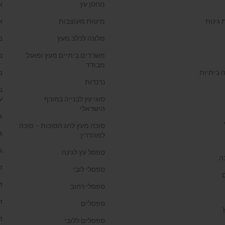
מחסן עץ
א
 גינות
מיטות מעוצבות
א
מלונה לכלב מעץ
ב
משרדים ביתיים מעץ ופאנל
ב
מבודד
 ביתיות
ב
נדנדות
ב
סוגי עץ לבנייה בחורף
ע
הישראלי
ג
סוכה מעץ לחג הסוכות – סוכה
ג
למהדרין
ג
ספסל עץ לגינה
ה
ד
ספסלי לובי
ד
ספסלי רחוב
ד
ספסלים
ד
ספסלים ללובי