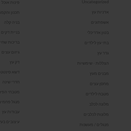
Uncategorized
פינות אוכל
אדניות עץ
תכנון והקמת
אשפתונים
בניה קלה
בניית דקים
בטון אדריכלי
בריכות שחיה
בתי עץ לילדים
גיזום עצים
גדר עץ
דק עץ
הצללות - שימשיות
דשא סינטטי
מבנים מעץ
חדרי שינה
מחסן עצים
מטבחי הפינ
מטבח לילדים
מנגל פחמים
מלונה לכלב
עבודות עץ
מלונות לכלבים
עיצובים בעץ
מנגלים / מעשנות