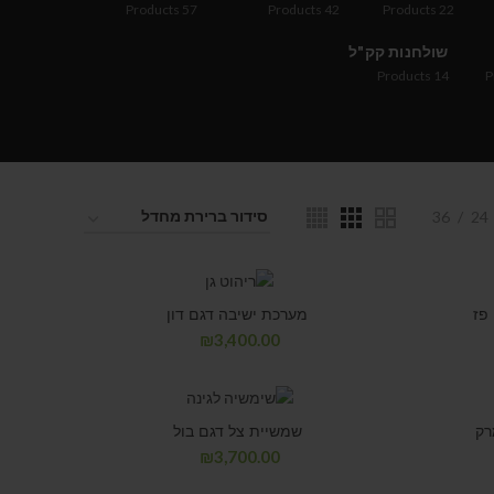
Products
57
Products
42
Products
22
שולחנות קק"ל
Products
14
P
36
24
פז
מערכת ישיבה דגם דון
₪
3,400.00
רק
שמשיית צל דגם בול
₪
3,700.00