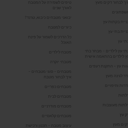
יך לבחור דקים מעץ
טיפים לשמירה על המטבח
לאורך שנים
שפתונים
יבואני מטבחים כיבוא, טרנד?
ניית בקתות עץ
כיורים למטבח
ניית בתי עץ
כל הדרכים לשמור על פינת
תי עץ
האוכל
תי עץ לילדים – מבחר בתי
מטבח לילדים
ץ לילדים בהתאמה אישית
מטבחי יוקרה
גות עץ – התקנת רעפים
מטבחים – סוגי מטבחים –
דר לגינה מעץ
איך לבחור מטבח
דרות וחיפויים
מטבחים כפריים
לתות
מטבחים לבית
לתות מעוצבות
מטבחים מודרניים
ק עץ
מטבחים קלאסיים
קים מעץ
עיצוב מטבח – תכנון ורכישת