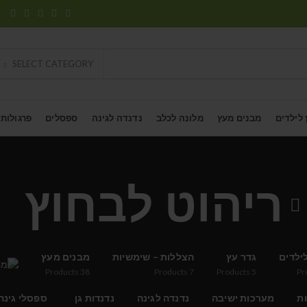
SELECT CATEGORY
 לילדים
מבנים מעץ
מלונה לכלב
נדנדה לגינה
ספסלים
פרגולות
ריהוט לבחוץ
ילדים
גדר עץ
הצללות – שימשיות
מבנים מעץ
Products
38
Products
7
Products
5
Pr
ות
מערכות ישיבה
נדנדה לגינה
נדנדות גן
ספסלי גינה