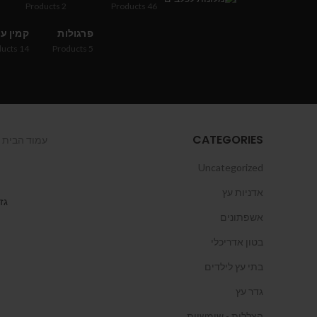
Products
2
Products
46
פרגולות
קמין ע
ducts
14
Products
5
CATEGORIES
עמוד הבית
Uncategorized
אדניות עץ
גזי
אשפתונים
בטון אדריכלי
בתי עץ לילדים
גדר עץ
הצללות - שימשיות