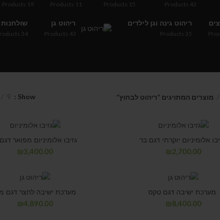
Products
19
Products
11
Products
15
Products
43
צים
ריהוט גינה וגן לילדים
ריהוט גן
שולחנות
roducts
34
Products
43
Products
35
Pro
9
Show
מוצרים המתויגים “ריהוט לבחוץ”
בו אלומיניום יוקרתי דגם בר
גזיבו אלומיניום מפואר דגם 
₪
3,400.00
₪
2,700.00
מערכת ישיבה דגם טקס
מערכת ישיבה לחצר דגם מ
₪
4,890.00
₪
8,400.00