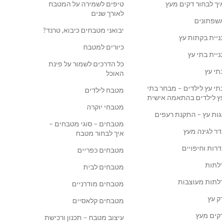
יך לבחור דקים מעץ
טיפים לשמירה על המטבח
לאורך שנים
שפתונים
יבואני מטבחים כיבוא, טרנד?
ניית בקתות עץ
כיורים למטבח
ניית בתי עץ
כל הדרכים לשמור על פינת
תי עץ
האוכל
תי עץ לילדים – מבחר בתי
מטבח לילדים
ץ לילדים בהתאמה אישית
מטבחי יוקרה
גות עץ – התקנת רעפים
מטבחים – סוגי מטבחים –
דר לגינה מעץ
איך לבחור מטבח
דרות וחיפויים
מטבחים כפריים
לתות
מטבחים לבית
לתות מעוצבות
מטבחים מודרניים
ק עץ
מטבחים קלאסיים
קים מעץ
עיצוב מטבח – תכנון ורכישת