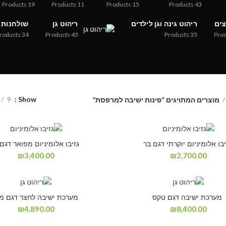
Products
19
Products
11
Products
15
Products
43
צים
ריהוט גינה וגן לילדים
ריהוט גן
שולחנות
roducts
34
Products
43
Products
35
Pro
9
Show
מוצרים המתויגים “פינות ישיבה למרפסת”
בו אלומיניום יוקרתי דגם בר
גזיבו אלומיניום מפואר דגם 
₪
3,400.00
₪
2,700.00
מערכת ישיבה דגם טקס
מערכת ישיבה לחצר דגם מ
₪
4,890.00
₪
8,400.00