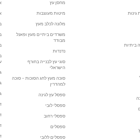
מחסן עץ
א
 גינות
מיטות מעוצבות
א
מלונה לכלב מעץ
ב
משרדים ביתיים מעץ ופאנל
ב
מבודד
 ביתיות
ב
נדנדות
ב
סוגי עץ לבנייה בחורף
ע
הישראלי
ג
סוכה מעץ לחג הסוכות – סוכה
ג
למהדרין
ג
ספסל עץ לגינה
ה
ד
ספסלי לובי
ד
ספסלי רחוב
ד
ספסלים
ד
ספסלים ללובי