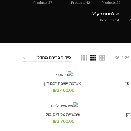
Products
57
Products
42
Products
22
שולחנות קק"ל
Products
14
P
36
24
פז
מערכת ישיבה דגם דון
₪
3,400.00
רק
שמשיית צל דגם בול
₪
3,700.00