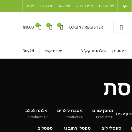
תקנון
גיזום עצים
מניפת צבע
צור קשר
BUY24
גלריה
0
0
0
₪
0.00
LOGIN / REGISTER
ריהוט גן
שולחנות קק"ל
יצירת קשר
Buy24
סת
מחסן עצים
מטבח לילדים
מלונה לכלב
Products
19
Products
4
Products
0
ספסלי לובי
ספסלי רחוב וגן
ספסלים