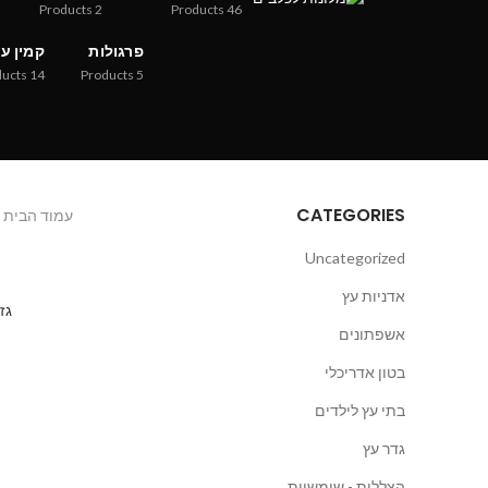
Products
2
Products
46
פרגולות
קמין ע
ducts
14
Products
5
CATEGORIES
עמוד הבית
Uncategorized
אדניות עץ
גזי
אשפתונים
בטון אדריכלי
בתי עץ לילדים
גדר עץ
הצללות - שימשיות