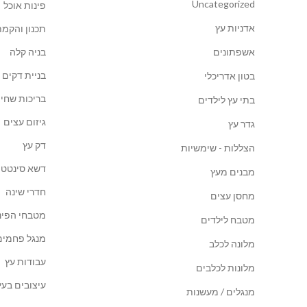
Uncategorized
פינות אוכל
אדניות עץ
תכנון והקמת
אשפתונים
בניה קלה
בניית דקים
בטון אדריכלי
בריכות שחיה
בתי עץ לילדים
גיזום עצים
גדר עץ
דק עץ
הצללות - שימשיות
דשא סינטטי
מבנים מעץ
חדרי שינה
מחסן עצים
מטבחי הפינ
מטבח לילדים
מנגל פחמים
מלונה לכלב
עבודות עץ
מלונות לכלבים
עיצובים בעץ
מנגלים / מעשנות