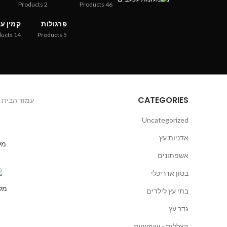
Products
2
Products
46
פרגולות
קמין ע
ducts
14
Products
5
CATEGORIES
עמוד הבית
Uncategorized
אדניות עץ
מלו
אשפתונים
בטון אדריכלי
מלו
בתי עץ לילדים
גדר עץ
הצללות - שימשיות