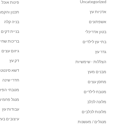
Uncategorized
פינות אוכל
אדניות עץ
תכנון והקמת
אשפתונים
בניה קלה
בניית דקים
בטון אדריכלי
בריכות שחיה
בתי עץ לילדים
גיזום עצים
גדר עץ
דק עץ
הצללות - שימשיות
דשא סינטטי
מבנים מעץ
חדרי שינה
מחסן עצים
מטבחי הפינ
מטבח לילדים
מנגל פחמים
מלונה לכלב
עבודות עץ
מלונות לכלבים
עיצובים בעץ
מנגלים / מעשנות