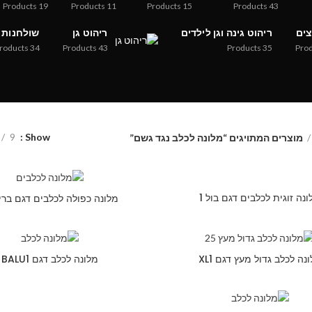
Products
19
Products
11
Products
15
Products
43
צים
ריהוט גינה וגן לילדים
ריהוט גן
שולחנות
roducts
34
Products
43
Products
35
Pro
9
Show
מוצרים המתויגים “מלונה לכלב נגד גשם”
נה זוגית לכלבים דגם בול 1
מלונה כפולה לכלבים דגם בריק
נה לכלב גדול מעץ דגם XL1
מלונה לכלב דגם BALU1