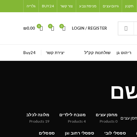
תקנון
גיזום עצים
מניפת צבע
צור קשר
BUY24
גלריה
0
0
0
₪
0.00
LOGIN / REGISTER
ריהוט גן
שולחנות קק"ל
יצירת קשר
Buy24
שם
מחסן עצים
מטבח לילדים
מלונה לכלב
Products
19
Products
4
Products
0
ספסלי לובי
ספסלי רחוב וגן
ספסלים