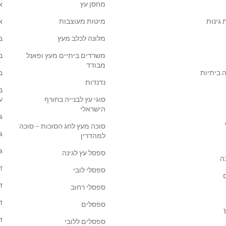
מחסן עץ
א
 גינות
מיטות מעוצבות
א
מלונה לכלב מעץ
ב
משרדים ביתיים מעץ ופאנל
ב
מבודד
 ביתיות
ב
נדנדות
ב
סוגי עץ לבנייה בחורף
ע
הישראלי
ג
סוכה מעץ לחג הסוכות – סוכה
ג
למהדרין
ג
ספסל עץ לגינה
ה
ד
ספסלי לובי
ד
ספסלי רחוב
ד
ספסלים
ד
ספסלים ללובי