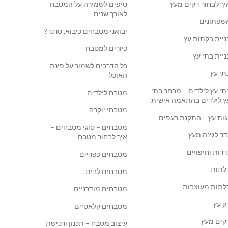
יך לבחור דקים מעץ
טיפים לשמירה על המטבח
לאורך שנים
שפתונים
יבואני מטבחים כיבוא, טרנד?
ניית בקתות עץ
כיורים למטבח
ניית בתי עץ
כל הדרכים לשמור על פינת
תי עץ
האוכל
תי עץ לילדים – מבחר בתי
מטבח לילדים
ץ לילדים בהתאמה אישית
מטבחי יוקרה
גות עץ – התקנת רעפים
מטבחים – סוגי מטבחים –
דר לגינה מעץ
איך לבחור מטבח
דרות וחיפויים
מטבחים כפריים
לתות
מטבחים לבית
לתות מעוצבות
מטבחים מודרניים
ק עץ
מטבחים קלאסיים
קים מעץ
עיצוב מטבח – תכנון ורכישת