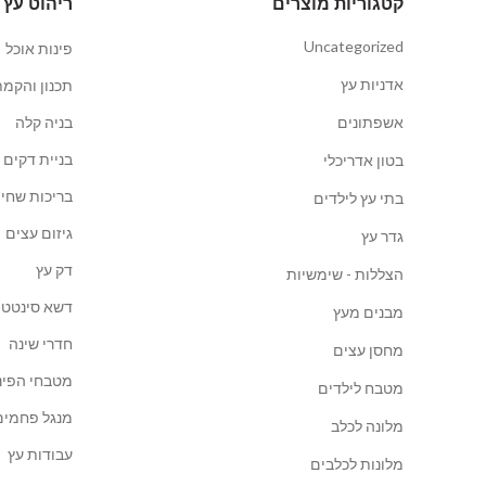
קטגוריות מוצרים
ריהוט עץ 
Uncategorized
פינות אוכל
אדניות עץ
תכנון והקמת
אשפתונים
בניה קלה
בניית דקים
בטון אדריכלי
בריכות שחיה
בתי עץ לילדים
גיזום עצים
גדר עץ
דק עץ
הצללות - שימשיות
דשא סינטטי
מבנים מעץ
חדרי שינה
מחסן עצים
מטבחי הפינ
מטבח לילדים
מנגל פחמים
מלונה לכלב
עבודות עץ
מלונות לכלבים