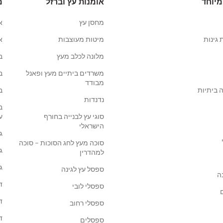
מיוחד
אומנות עץ וברזל
מ
מחסן עץ
א
 גינות
מיטות מעוצבות
א
מלונה לכלב מעץ
ב
משרדים ביתיים מעץ ופאנל
ב
מבודד
 ביתיות
ב
נדנדות
ב
סוגי עץ לבנייה בחורף
ע
הישראלי
ג
סוכה מעץ לחג הסוכות – סוכה
ג
למהדרין
ג
ספסל עץ לגינה
ה
ד
ספסלי לובי
ד
ספסלי רחוב
ד
ספסלים