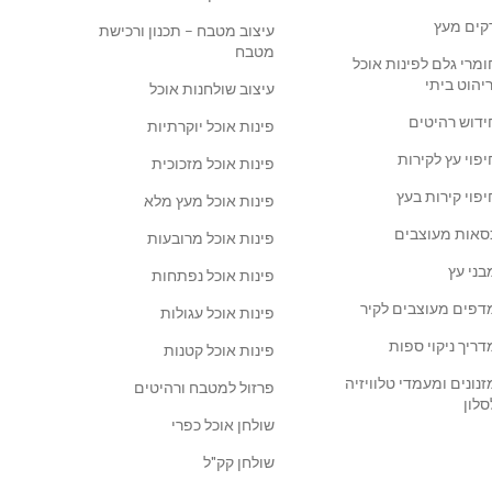
קים מעץ
עיצוב מטבח – תכנון ורכישת
מטבח
ומרי גלם לפינות אוכל
ריהוט ביתי
עיצוב שולחנות אוכל
ידוש רהיטים
פינות אוכל יוקרתיות
יפוי עץ לקירות
פינות אוכל מזכוכית
יפוי קירות בעץ
פינות אוכל מעץ מלא
סאות מעוצבים
פינות אוכל מרובעות
בני עץ
פינות אוכל נפתחות
דפים מעוצבים לקיר
פינות אוכל עגולות
דריך ניקוי ספות
פינות אוכל קטנות
זנונים ומעמדי טלוויזיה
פרזול למטבח ורהיטים
סלון
שולחן אוכל כפרי
שולחן קק"ל