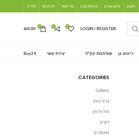
תקנון
גיזום עצים
מניפת צבע
צור קשר
BUY24
גלריה
0
0
0
₪
0.00
LOGIN / REGISTER
ריהוט גן
שולחנות קק"ל
יצירת קשר
Buy24
CATEGORIES
Gallery
בניה בעץ
גדרות עץ
דקים
מאמרים