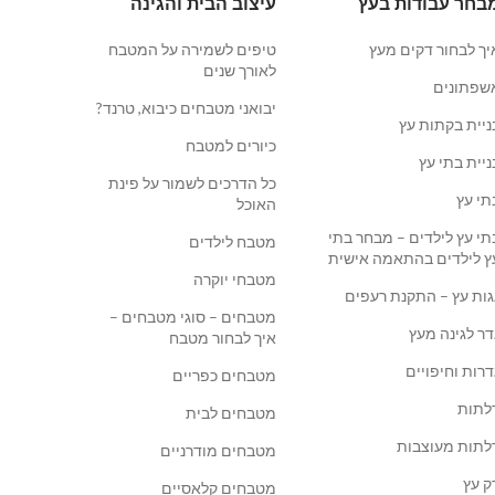
בחר עבודות בעץ
עיצוב הבית והגינה
יך לבחור דקים מעץ
טיפים לשמירה על המטבח
לאורך שנים
שפתונים
יבואני מטבחים כיבוא, טרנד?
ניית בקתות עץ
כיורים למטבח
ניית בתי עץ
כל הדרכים לשמור על פינת
תי עץ
האוכל
תי עץ לילדים – מבחר בתי
מטבח לילדים
ץ לילדים בהתאמה אישית
מטבחי יוקרה
גות עץ – התקנת רעפים
מטבחים – סוגי מטבחים –
דר לגינה מעץ
איך לבחור מטבח
דרות וחיפויים
מטבחים כפריים
לתות
מטבחים לבית
לתות מעוצבות
מטבחים מודרניים
ק עץ
מטבחים קלאסיים