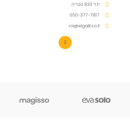
ת.ד 833 טבריה
050-377-7817
roi@elgalil.co.il