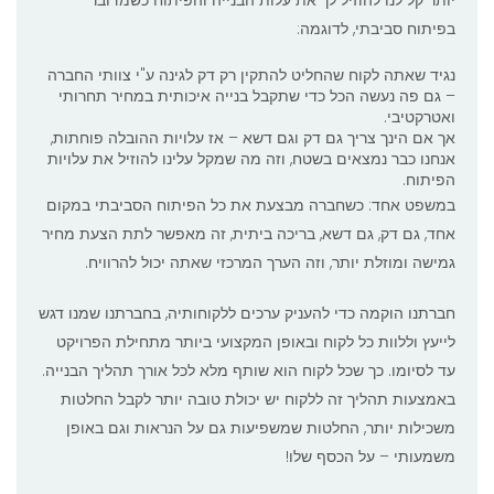
יותר קל לנו להוזיל לך את עלות הבנייה והפיתוח כשמדובר
בפיתוח סביבתי, לדוגמה:
נגיד שאתה לקוח שהחליט להתקין רק דק לגינה ע"י צוותי החברה
– גם פה נעשה הכל כדי שתקבל בנייה איכותית במחיר תחרותי
ואטרקטיבי.
אך אם הינך צריך גם דק וגם דשא – אז עלויות ההובלה פוחתות,
אנחנו כבר נמצאים בשטח, וזה מה שמקל עלינו להוזיל את עלויות
הפיתוח.
במשפט אחד: כשחברה מבצעת את כל הפיתוח הסביבתי במקום
אחד, גם דק, גם דשא, בריכה ביתית, זה מאפשר לתת הצעת מחיר
גמישה ומוזלת יותר, וזה הערך המרכזי שאתה יכול להרוויח.
חברתנו הוקמה כדי להעניק ערכים ללקוחותיה, בחברתנו שמנו דגש
לייעץ וללוות כל לקוח ובאופן המקצועי ביותר מתחילת הפרויקט
עד לסיומו. כך שכל לקוח הוא שותף מלא לכל אורך תהליך הבנייה.
באמצעות תהליך זה ללקוח יש יכולת טובה יותר לקבל החלטות
משכילות יותר, החלטות שמשפיעות גם על הנראות וגם באופן
משמעותי – על הכסף שלו!