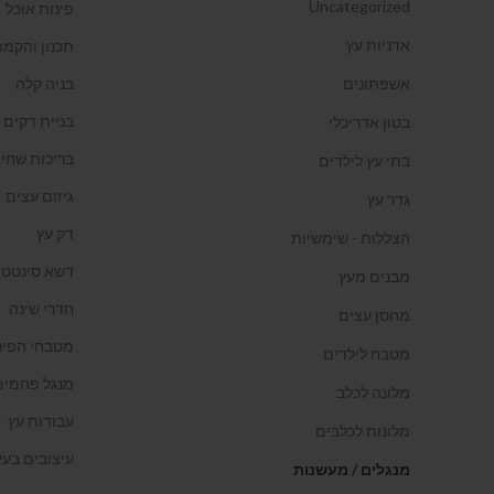
Uncategorized
פינות אוכל
אדניות עץ
תכנון והקמת
אשפתונים
בניה קלה
בניית דקים
בטון אדריכלי
בריכות שחיה
בתי עץ לילדים
גיזום עצים
גדר עץ
דק עץ
הצללות - שימשיות
דשא סינטטי
מבנים מעץ
חדרי שינה
מחסן עצים
מטבחי הפינ
מטבח לילדים
מנגל פחמים
מלונה לכלב
עבודות עץ
מלונות לכלבים
עיצובים בעץ
מנגלים / מעשנות