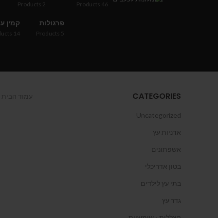
Products
2
Products
46
פרגולות
קמין ע
ducts
14
Products
5
CATEGORIES
עמוד הבית
Uncategorized
אדניות עץ
אשפתונים
בטון אדריכלי
בתי עץ לילדים
גדר עץ
הצללות - שימשיות