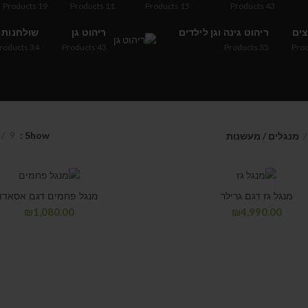
Products
19
Products
11
Products
15
Products
43
צים
ריהוט גינה וגן לילדים
ריהוט גן
שולחנות
roducts
34
Products
43
Products
35
Pro
9
Show
מנגלים / מעשנות
מנגל גז דגם גרילר
מנגל פחמים דגם אסאדו
₪
1,080.00
₪
4,990.00