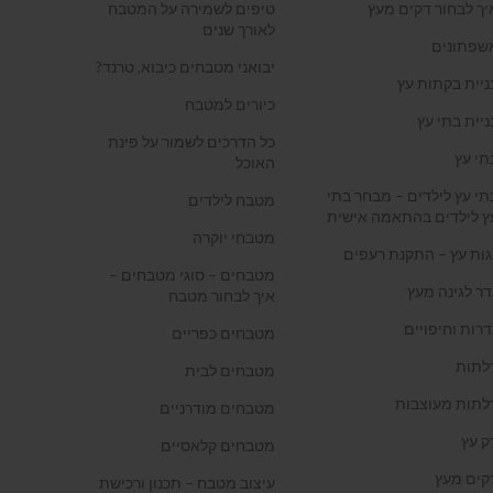
יך לבחור דקים מעץ
טיפים לשמירה על המטבח
לאורך שנים
שפתונים
יבואני מטבחים כיבוא, טרנד?
ניית בקתות עץ
כיורים למטבח
ניית בתי עץ
כל הדרכים לשמור על פינת
תי עץ
האוכל
תי עץ לילדים – מבחר בתי
מטבח לילדים
ץ לילדים בהתאמה אישית
מטבחי יוקרה
גות עץ – התקנת רעפים
מטבחים – סוגי מטבחים –
דר לגינה מעץ
איך לבחור מטבח
דרות וחיפויים
מטבחים כפריים
לתות
מטבחים לבית
לתות מעוצבות
מטבחים מודרניים
ק עץ
מטבחים קלאסיים
קים מעץ
עיצוב מטבח – תכנון ורכישת