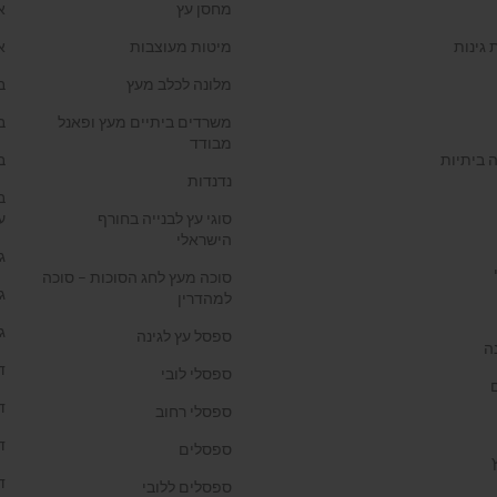
מחסן עץ
א
 גינות
מיטות מעוצבות
א
מלונה לכלב מעץ
ב
משרדים ביתיים מעץ ופאנל
ב
מבודד
 ביתיות
ב
נדנדות
ב
סוגי עץ לבנייה בחורף
ע
הישראלי
ג
סוכה מעץ לחג הסוכות – סוכה
ג
למהדרין
ג
ספסל עץ לגינה
ה
ד
ספסלי לובי
ד
ספסלי רחוב
ד
ספסלים
ד
ספסלים ללובי