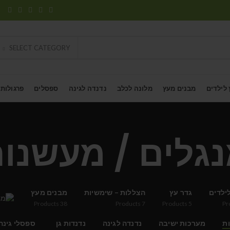
SELECT CATEGORY
 לילדים
מבנים מעץ
מלונה לכלב
נדנדה לגינה
ספסלים
פרגולות
גלים / מעשנו
ילדים
גדר עץ
הצללות – שימשיות
מבנים מעץ
Products
38
Products
7
Products
5
Pr
ות
מערכות ישיבה
נדנדה לגינה
נדנדות גן
ספסלי גינה