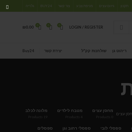
תקנון
גיזום עצים
מניפת צבע
צור קשר
BUY24
גלריה
0
0
0
₪
0.00
LOGIN / REGISTER
ריהוט גן
שולחנות קק"ל
יצירת קשר
Buy24
ת
מחסן עצים
מטבח לילדים
מלונה לכלב
Products
19
Products
4
Products
0
ספסלי לובי
ספסלי רחוב וגן
ספסלים