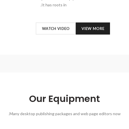
It has roots in.
WATCH VIDEO
VIEW MORE
Our Equipment
Many desktop publishing packages and web page editors now.
קבל
קבל
הצעת
הצעת