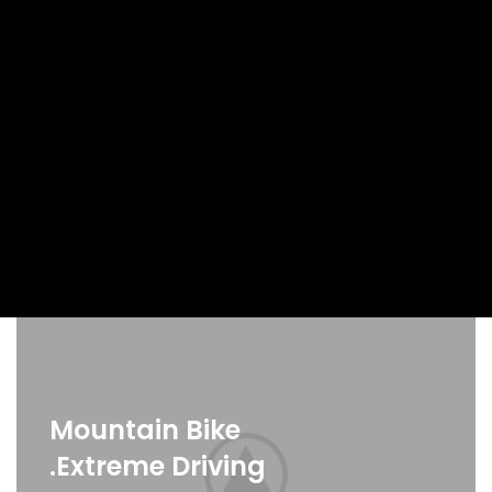
Cube Nutrail
Hybrid
Bicycle.
It is a long established fact that a reader will be distracted by
the readable content of a page when looking at its layout. The
point of using Lorem Ipsum is that it has a more-or-less.
SHOP NOW
VIEW MORE
Mountain Bike
Extreme Driving.