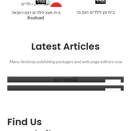
מחיר
מחיר
HOT
בית עץ לילדים דגם בר
בית מעץ לילדים דגם רוזבאד
Rozbad
Latest Articles
מאמרים
מאמרים
Many desktop publishing packages and web page editors now.
ריהוט רחוב
מאמרים
אשפתונים
Admin
ספסלי רחוב
Admin
22
Admin
22
אוק
22
אוק
אוק
Find Us